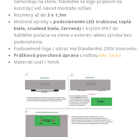
namontujú na stenu. Následne sa logo pripevní na
konzoly.( viď. návod montáže nižšie)
Rozmery až do
3 x 1,5m
Možnosť výroby s
podsvietením LED trubicou( teplá
biela, studená biela, červená)
s krytím IP67 do
každého počacia na stene v exteréri alebo výroba bez
podsvietenia.
Podsvietené logo / obraz má štandardnú 230V koncovku
Prášková povrchová úprava
s voľbou
RAL farby
Materiál: oceľ / hliník