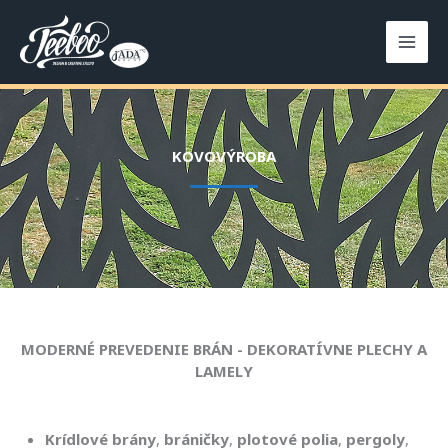
Preskočiť
na
obsah
KOVOVÝROBA
MODERNÉ PREVEDENIE BRÁN - DEKORATÍVNE PLECHY A
LAMELY
Krídlové brány
,
bráničky
,
plotové polia
,
pergoly
,