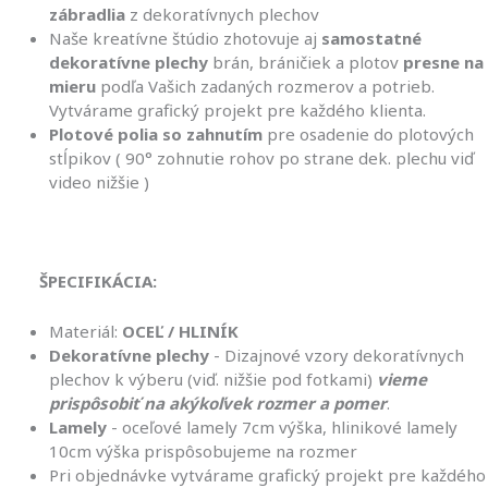
zábradlia
z dekoratívnych plechov
Naše kreatívne štúdio zhotovuje aj
samostatné
dekoratívne plechy
brán, bráničiek a plotov
presne na
mieru
podľa Vašich zadaných rozmerov a potrieb.
Vytvárame grafický projekt pre každého klienta.
Plotové polia so zahnutím
pre osadenie do plotových
stĺpikov ( 90° zohnutie rohov po strane dek. plechu viď
video nižšie )
ŠPECIFIKÁCIA:
Materiál:
OCEĽ / HLINÍK
Dekoratívne plechy
- Dizajnové vzory dekoratívnych
plechov k výberu (viď. nižšie pod fotkami)
vieme
prispôsobiť na akýkoľvek rozmer a pomer
.
Lamely
- oceľové lamely 7cm výška, hlinikové lamely
10cm výška prispôsobujeme na rozmer
Pri objednávke vytvárame grafický projekt pre každého