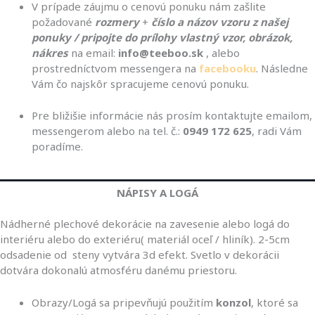
V prípade záujmu o cenovú ponuku nám zašlite
požadované
rozmery
+
číslo a názov vzoru z našej
ponuky / pripojte do prílohy vlastný vzor, obrázok,
nákres
na email:
info@teeboo.sk
, alebo
prostredníctvom messengera na
facebooku
. Následne
Vám čo najskôr spracujeme cenovú ponuku.
Pre bližišie informácie nás prosím kontaktujte emailom,
messengerom alebo na tel. č.:
0949 172 625
, radi Vám
poradíme.
NÁPISY A LOGÁ
Nádherné plechové dekorácie na zavesenie alebo logá do
interiéru alebo do exteriéru( materiál oceľ / hliník). 2-5cm
odsadenie od steny vytvára 3d efekt. Svetlo v dekorácii
dotvára dokonalú atmosféru danému priestoru.
Obrazy/Logá sa pripevňujú použitím
konzol
, ktoré sa