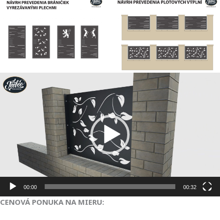
Video
prehrávač
00:00
00:32
CENOVÁ PONUKA NA MIERU: