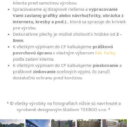
klienta pred samotnou výrobou.
Spracúvavame aj dizajnové riešenia a
vypracovanie
Vami zaslanej grafiky alebo návrhu(fotky, obrázka z
internetu, kresby a pod.)
, ktorá sa spracuje do kriviek
pre výrobu.
Dekoratívne plechy je možné zhotoviť v hrúbke od
2 -
8mm
.
K všetkým výplniam do CP kalkulujeme
práškovú
povrchovú úpravu
s vlastným výberom
RAL farby
podľa zadaní klienta.
K všetkým výplniam do CP kalkulujeme
pieskovanie
a
práškové
zinkovanie
oceľových výplní, čo zaručí
dostatočnú ochranu pred koróziou
* © všetky výrobky na fotografiách nižsie sú navrhnuté a
vyrobené designovým štúdiom TEEBOO s.r.o. *